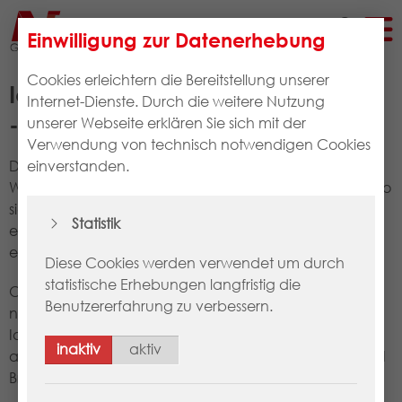
Wichtige Hinweise zur Verwendung der PIN zum
Einwilligung zur Datenerhebung
Download des N-ID Zertifikates
Cookies erleichtern die Bereitstellung unserer
Ich habe einen PIN-Brief erhalten
Internet-Dienste. Durch die weitere Nutzung
- wie gehe ich weiter vor?
unserer Webseite erklären Sie sich mit der
Verwendung von technisch notwendigen Cookies
Das Zertifikat muss innerhalb der
einverstanden.
Warenwirtschaftssoftware heruntergeladen werden. Wo
sich diese Funktion in Ihrem System befindet,
Statistik
entnehmen Sie der Systemdokumentation oder
erfragen dies bei Ihrem Softwareanbieter.
Diese Cookies werden verwendet um durch
statistische Erhebungen langfristig die
Oftmals ist für den Download die EIngabe der N-ID
Benutzererfahrung zu verbessern.
notwendig. Die N-ID ist die eindeutige
Identifikationsnummer Ihrer Betriebsstätte (z.B.
inaktiv
aktiv
apo1000000). Diese finden Sie auch vorne auf dem PIN
Brief.