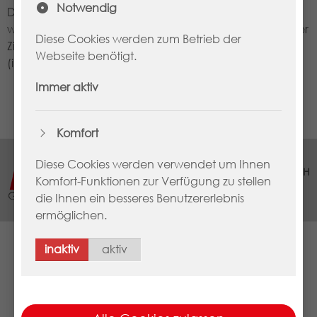
Notwendig
Die PIN kann Zeichen enthalten, die leicht verwechselt
werden können. So kann leicht der Buchstabe O mit der
Diese Cookies werden zum Betrieb der
Ziffer 0 verwechselt werden. Oder der Großbuchstabe I
Webseite benötigt.
(i) mit dem Kleinbuchstaben l (L).
Immer aktiv
Komfort
NGDA - Netzgesellschaft
Diese Cookies werden verwendet um Ihnen
Deutscher Apotheker mbH
Komfort-Funktionen zur Verfügung zu stellen
Carl-Mannich-Straße 26
die Ihnen ein besseres Benutzererlebnis
65760 Eschborn
ermöglichen.
inaktiv
aktiv