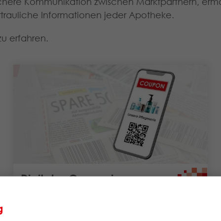
ichere Kommunikation zwischen Marktpartnern, ermö
trauliche Informationen jeder Apotheke.
zu erfahren.
Digitales Couponing
Digitale Coupons sind ein wichtiges
g
Instrument, um den Kundenservice für