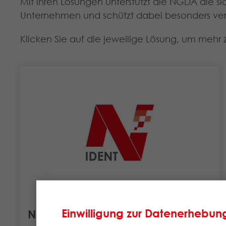
Mit ihren Lösungen unterstützt die NGDA die s
Unternehmen und schützt dabei besonders ver
Klicken Sie auf die jeweilige Lösung, um mehr 
Einwilligung zur Datenerhebun
N-Ident