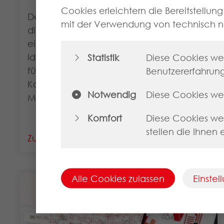
Cookies erleichtern die Bereitstellun
Der Apothekenmarkt der Zukunft ist
mit der Verwendung von technisch 
digital vernetzt. Mit N-Ident erhalten Sie
eine eindeutige Betriebstätten-
Identifikation und einen Zugangsschlüssel
Statistik
Diese Cookies wer
für Ihre Apotheke zur sicheren
Benutzererfahrung
Kommunikation mit anderen
Notwendig
Diese Cookies we
Marktteilnehmern.
Komfort
Diese Cookies we
stellen die Ihnen
Zur Seite
Alle Cookies zulassen
Einste