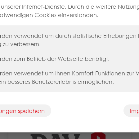
g unserer Internet-Dienste. Durch die weitere Nutzun
Präsenzapotheken zu verbessern.
notwendigen Cookies einverstanden.
Die neu entwickelte Plattform der NGDA
bildet die Grundlage für eine
den verwendet um durch statistische Erhebungen la
branchenweite, leichte Nutzung von
 zu verbessern.
digitalen Coupons und reduziert den
notwendigen Aufwand für den Einsatz
rden zum Betrieb der Webseite benötigt.
von Coupons bei allen Beteiligten.
rden verwendet um Ihnen Komfort-Funktionen zur 
Zur Seite
 ein besseres Benutzererlebnis ermöglichen.
llungen speichern
Im