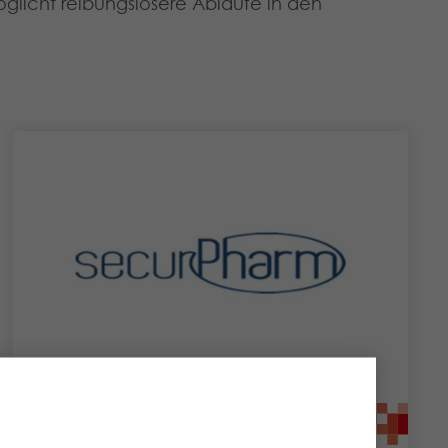
glicht reibungslosere Abläufe in den
securPharm