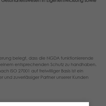
im Gesundheitswesen
in Eigenentwicklung sowie
izierung belegt, dass die NGDA funktionierende
it einem entsprechenden Schutz zu handhaben.
ach ISO 27001 auf freiwilliger Basis ist ein
er und zuverlässiger Partner unserer Kunden