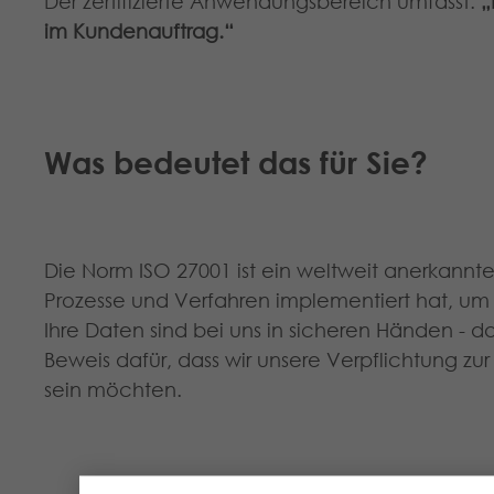
Der zertifizierte Anwendungsbereich umfasst:
„
im Kundenauftrag.“
Was bedeutet das für Sie?
Die Norm ISO 27001 ist ein weltweit anerkannte
Prozesse und Verfahren implementiert hat, u
Ihre Daten sind bei uns in sicheren Händen - das i
Beweis dafür, dass wir unsere Verpflichtung zu
sein möchten.