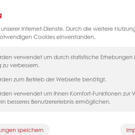
g
r Umsetzung höchster Sicherheitsstandards und unter
g unserer Internet-Dienste. Durch die weitere Nutzun
erliche Schulungen unserer Mitarbeiterinnen und Mita
notwendigen Cookies einverstanden.
 dass jeder im Team bestens vorbereitet ist, um pote
nagement ermöglicht es uns, Schwachstellen proakti
n jederzeit gewährleistet ist.
den verwendet um durch statistische Erhebungen la
 zu verbessern.
DA herunterladen.
rden zum Betrieb der Webseite benötigt.
rden verwendet um Ihnen Komfort-Funktionen zur 
 ein besseres Benutzererlebnis ermöglichen.
llungen speichern
Im