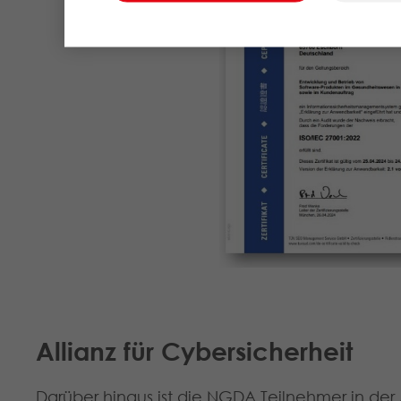
Allianz für Cybersicherheit
Darüber hinaus ist die NGDA Teilnehmer in der A