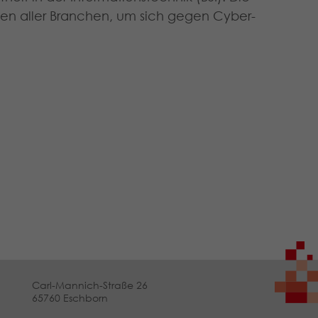
onen aller Branchen, um sich gegen Cyber-
Carl-Mannich-Straße 26
65760 Eschborn