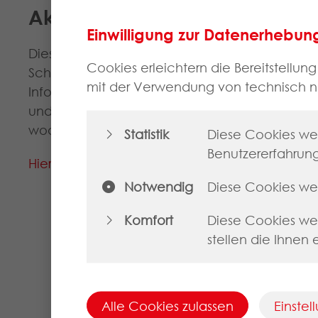
Aktuelles Zertifikat
Einwilligung zur Datenerhebun
Diese Zertifizierung ist ein Meilenstein in de
Cookies erleichtern die Bereitstellun
Schutz sensibler Informationen. Durch kontinui
mit der Verwendung von technisch 
Informationssicherheitssystem und sorgen dafür,
und zu bewältigen. Ein durchgängiges Risikoma
wodurch die Sicherheit und Integrität Ihrer Date
Statistik
Diese Cookies wer
Benutzererfahrung
Hier
können Sie das aktuelle Zertifikat der NG
Notwendig
Diese Cookies we
Komfort
Diese Cookies we
stellen die Ihnen
Alle Cookies zulassen
Einste