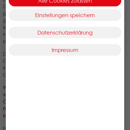
Alle Cookies zulassen
Coupons vom Kassensystem
gescannt, automatisch validiert und
Einstellungen speichern
gutgeschrieben werden. Damit
entfällt die bisher notwendige
Datenschutzerklärung
manuelle Prüfung und der
postalische Versand der Coupons.
Impressum
Die Infrastruktur für digitales
Couponing ist offen für alle
interessierten Coupon-Provider und
Coupon-Clearing-Plattformen.
Wenn Sie weitere Informationen
wünschen oder sich zum digitalen
Couponing austauschen möchten,
melden Sie sich gerne bei uns unter
coupons@ngda.de
.
Hier geht es zum Download der