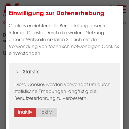
Aktuelles
Einwilligung zur Datenerhebung
zurück zur vorherigen Seite
Artikel teilen
Cookies erleichtern die Bereitstellung unserer
Internet-Dienste. Durch die weitere Nutzung
Digitales Couponing – Kundenbindung einfach,
unserer Webseite erklären Sie sich mit der
schnell und sicher
Verwendung von technisch notwendigen Cookies
Unser Beitrag bei der expopharm Impuls
einverstanden.
Statistik
Diese Cookies werden verwendet um durch
statistische Erhebungen langfristig die
Benutzererfahrung zu verbessern.
inaktiv
aktiv